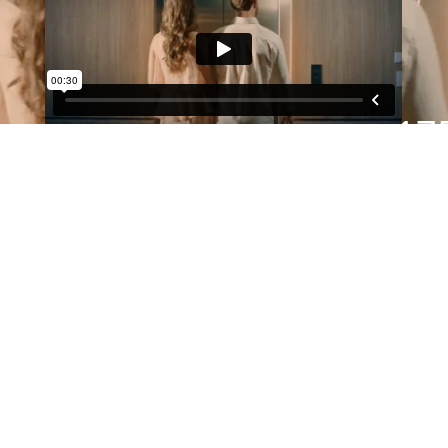
4 suítes
17
Lazer
3 a 5
vaga
s
completo