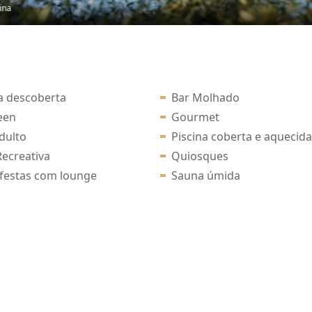
ina
a descoberta
Bar Molhado
een
Gourmet
dulto
Piscina coberta e aquecida
ecreativa
Quiosques
 festas com lounge
Sauna úmida